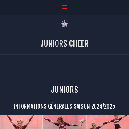
JUNIORS CHEER
Le Club
Le mur des
Centaures
Billetterie
Boutique
Calendrier et
JUNIORS
Résultats
Nos disciplines
INFORMATIONS GÉNÉRALES SAISON 2024/2025
Partenaires
Supporter
Contact