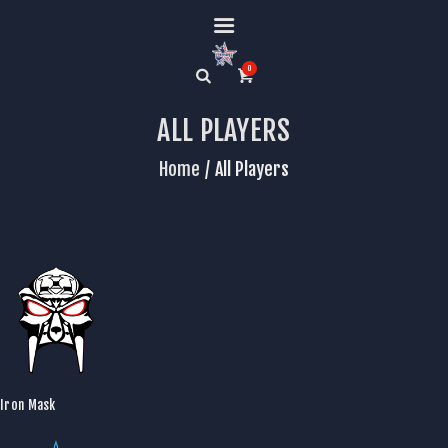
0
ALL PLAYERS
Le Club
Home
All Players
Le mur des
Centaures
Billetterie
Boutique
Calendrier et
Résultats
Nos disciplines
Partenaires
Iron Mask
Supporter
Contact